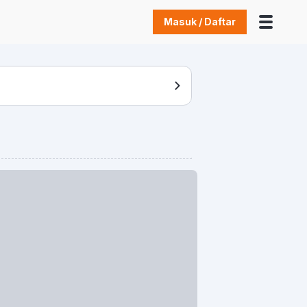
Masuk / Daftar
em
Loading Item
Loading Item
Loading Item
Loading I