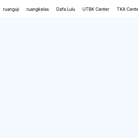
ruanguji
ruangkelas
Dafa Lulu
UTBK Center
TKA Cente