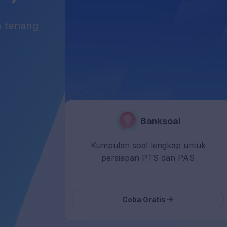
n tenang
astik
Banksoal
ing untuk
Kumpulan soal lengkap untuk
 Skolastik
persiapan PTS dan PAS
ut
Coba Gratis