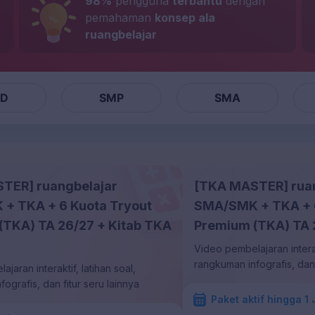
98%
pengguna
terbantu
dengan
pemahaman
konsep ala
ruangbelajar
SD
SMP
SMA
TER] ruangbelajar
[TKA MASTER] rua
+ TKA + 6 Kuota Tryout
SMA/SMK + TKA + 6
(TKA) TA 26/27 + Kitab TKA
Premium (TKA) TA 
Video pembelajaran interakt
rangkuman infografis, dan 
jaran interaktif, latihan soal,
ografis, dan fitur seru lainnya
Paket aktif hingga 1 