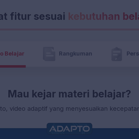
materi offline
Ruangguru Adventure 
 Adventure & Teman Belajar
at fitur sesuai
kebutuhan bel
6x Tryout Premium rua
 Premium ruanguji (TKA)
Tryout Premium aktif 
2027
emium aktif sampai dengan 30 Juni
 2026 akan masuk pre-order (PO)
o Belajar
Rangkuman
Pers
timasi estimasi pengiriman W2
Mau kejar materi belajar?
o, video adaptif yang menyesuaikan kecepata