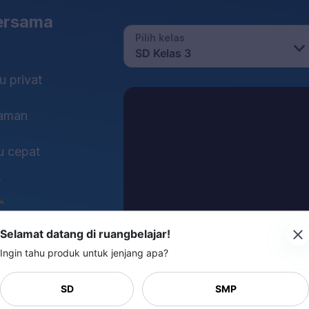
bersama
Pilih kelas
SD Kelas 3
u privat
haman
au cepat
Selamat datang di ruangbelajar!
Ingin tahu produk untuk jenjang apa?
SD
SMP