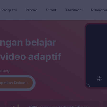
Program
Promo
Event
Testimoni
Ruangba
ngan belajar
video adaptif
arang
apatkan Diskon