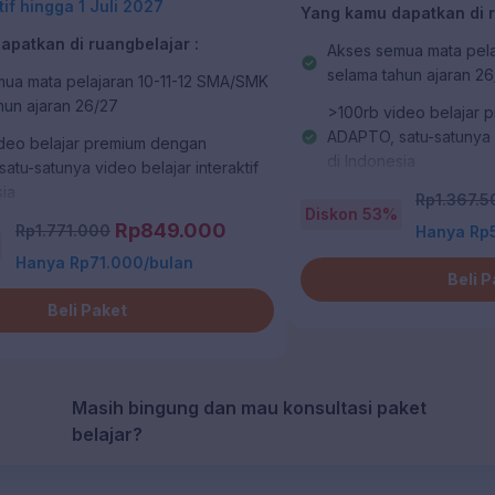
tif hingga 1 Juli 2027
Yang kamu dapatkan di r
patkan di ruangbelajar :
Akses semua mata pela
selama tahun ajaran 2
ua mata pelajaran 10-11-12 SMA/SMK
hun ajaran 26/27
>100rb video belajar 
ADAPTO, satu-satunya v
deo belajar premium dengan
di Indonesia
atu-satunya video belajar interaktif
sia
>400rb latihan soal s
Rp1.367.5
Diskon 53%
mengukur pemahaman m
Rp849.000
tihan soal serta pembahasan untuk
Rp1.771.000
Hanya Rp
Kemampuan, Kuis Akhir,
pemahaman melalui Latihan Bab, Cek
Hanya Rp71.000/bulan
, Kuis Akhir, dan Drill Soal
Beli 
Video belajar TKA beris
pembahasan yang terus
Beli Paket
jar TKA berisi kisi-kisi dan
dilihat di jenjang Kelas 
n yang terus diperbarui (dapat
jenjang Kelas 12)
Rangkuman infografis d
menarik di setiap bab
 infografis dengan visualisasi
Masih bingung dan mau konsultasi paket
i setiap bab
belajar?
Monitor belajar dengan
elajar dengan Laporan Belajar
Download materi offlin