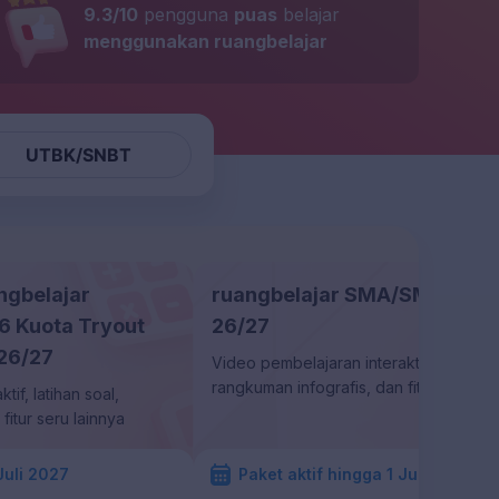
9.3/10
pengguna
puas
belajar
menggunakan ruangbelajar
UTBK/SNBT
ngbelajar
ruangbelajar SMA/SMK + TK
 Kuota Tryout
26/27
26/27
Video pembelajaran interaktif, latihan s
rangkuman infografis, dan fitur seru la
if, latihan soal,
fitur seru lainnya
Juli 2027
Paket aktif hingga 1 Juli 2027