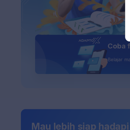
Coba f
Belajar ma
Mau lebih siap hadapi