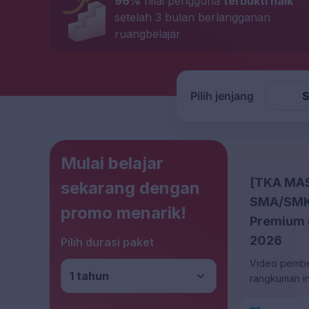
96%
nilai pengguna
terbukti naik
setelah 3 bulan berlangganan
ruangbelajar
Pilih jenjang
Mulai belajar
[TKA MAS
sekarang dengan
SMA/SMK 
promo menarik!
Premium 
2026
Pilih durasi paket
Video pembela
1 tahun
rangkuman inf