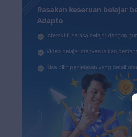
Rasakan keseruan belajar 
Adapto
Interaktif, serasa belajar dengan gur
Video belajar menyesuaikan pema
Bisa pilih penjelasan yang detail at