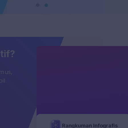
tif?
umus,
il
Rangkuman Infografis