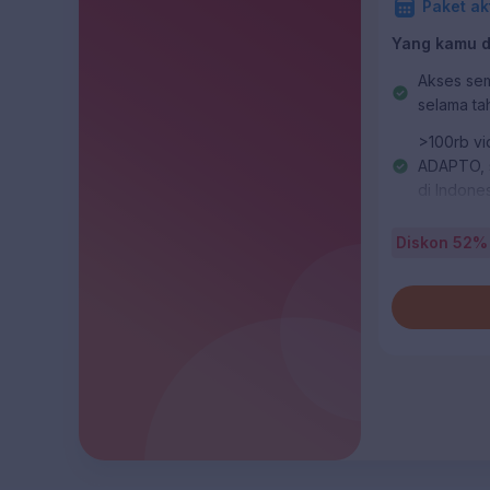
Paket ak
Yang kamu da
Akses sem
selama ta
>100rb vi
ADAPTO, s
di Indone
>400rb la
Diskon 52%
mengukur 
Kemampuan
Video bela
pembahasa
dilihat di 
Rangkuman
menarik d
Monitor b